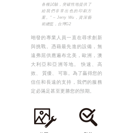
各種試驗，突破性地提供了
給我們非常出色的印刷方
案。“ – Jerry Wu，資深藝
術總監，台灣G2
翊發的專業人員一直在尋求創新
與挑戰。憑藉最先進的設備，無
遠弗屈供應遍布北美，歐洲，澳
大利亞和亞洲等地。 快速、高
效、 質優、 可靠。為了贏得您的
信任和長遠的支持，我們的服務
定必滿足甚至更勝您的預期。