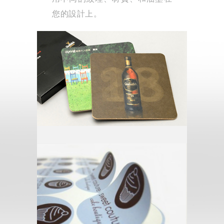
您的設計上。