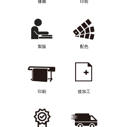
修圖
印前
製版
配色
印刷
後加工